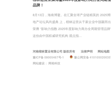
品牌！
8月13日，海南博鳌。在汇聚全球产业链精英的 ‌2025
地产论坛风尚盛典‌ 上，楷林运营从千家企业中脱颖而
荣膺 ‌“影响力指数·2025年度影响力商办全周期管理品牌”‌
这份由中国权威研究机构 ‌观点指...
河南楷林置业有限公司 版权所有
法律声明
网站地图
豫ICP备 08005467号-1
豫公网安备 410105020035
网站建设：
网裕科技