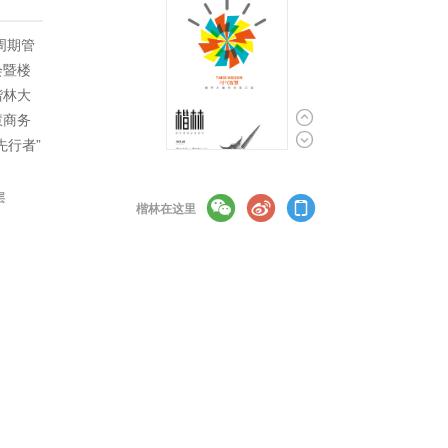
周期管
会暨楼
楷林大

慧商务

先行者”
层



楷林在这里