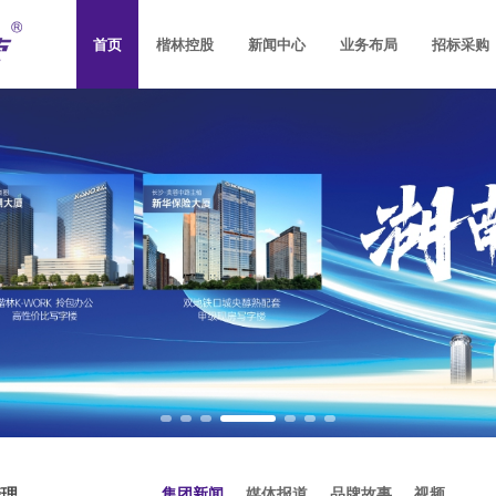
首页
楷林控股
新闻中心
业务布局
招标采购
控股简介
控股新闻
楷林品牌
写字楼开发
楷林杂志
社会责任
写字楼运营
楷林人公约2.0
楷林置业
楷林市场研
楷
社会招聘
楷林运营
管理
集团新闻
媒体报道
品牌故事
视频