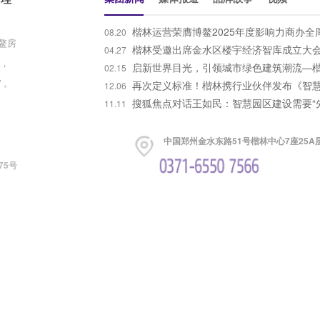
楷林运营荣膺博鳌2025年度影响力商办全
08.20
博鳌房
理品牌！
楷林受邀出席金水区楼宇经济智库成立大
04.27
出，
宇经济高质量发展讲座
启新世界目光，引领城市绿色建筑潮流—
02.15
 。
厦荣获LEED金级认证
再次定义标准！楷林携行业伙伴发布《智
12.06
园区技术白皮书2022》
搜狐焦点对话王如民：智慧园区建设需要“
11.11
中国郑州金水东路51号楷林中心7座25A
75号