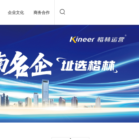

企业文化
商务合作
究报告
林研究院
阳光合约
楷林商务服务集团
双基金
O⁺事业部
招标预告
阳光合约
O+事业部
中标公告
项目联系信息