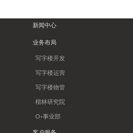
楷林控股



新闻中心

业务布局

写字楼开发
写字楼运营
写字楼物管
楷林研究院
O
事业部
+
客户服务
