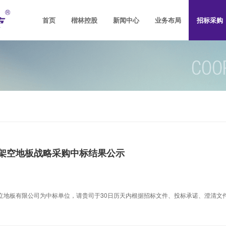
首页
楷林控股
新闻中心
业务布局
招标采购
控股简介
控股新闻
楷林品牌
写字楼开发
楷林杂志
社会责任
写字楼运营
楷林人公约2.0
楷林置业
楷林市场研
楷
社会招聘
楷林运营
架空地板战略采购中标结果公示
立地板有限公司为中标单位，请贵司于30日历天内根据招标文件、投标承诺、澄清文