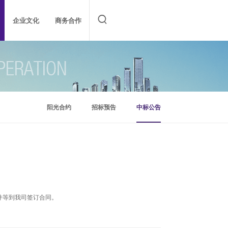

企业文化
商务合作
究报告
林研究院
阳光合约
楷林商务服务集团
双基金
O⁺事业部
招标预告
阳光合约
O+事业部
中标公告
项目联系信息
阳光合约
招标预告
中标公告
件等到我司签订合同。