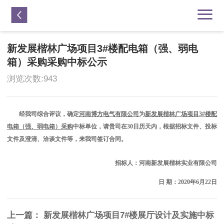


新发展楷林广场项目3#楼配电箱（强、弱电
箱）采购采购中标公示
浏览次数:
943
经我司综合评议，确定
河南博方电气有限公司
为
新发展楷林广场项目
3#楼配
电箱（强、弱电箱）采购
中
标单位
，
请
贵司
在
30
日历天内，根据
招标文件、
投标
文件
及
澄清
、
洽谈
文件
等
，来我司签订合同。
招标人：河南新发展楷林实业有限公司
日
期：20
20
年
6
月
22
日
上一篇：
新发展楷林广场项目7#楼展厅设计及实施中标